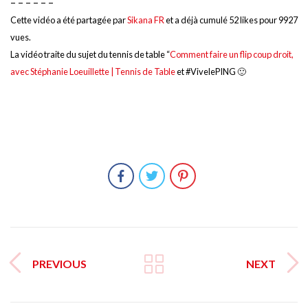
– – – – – –
Cette vidéo a été partagée par
Sikana FR
et a déjà cumulé 52 likes pour 9927
vues.
La vidéo traite du sujet du tennis de table “
Comment faire un flip coup droit,
avec Stéphanie Loeuillette | Tennis de Table
et #VivelePING 🙂
PREVIOUS
NEXT