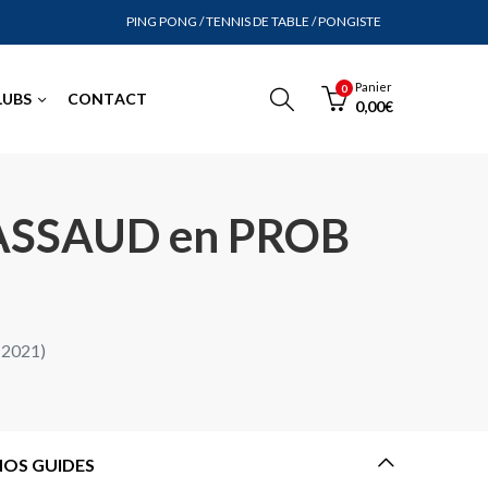
PING PONG / TENNIS DE TABLE / PONGISTE
Panier
0
LUBS
CONTACT
0,00
€
RRASSAUD en PROB
-2021)
NOS GUIDES