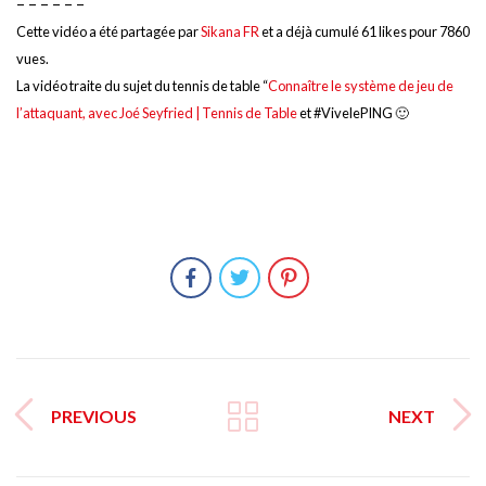
– – – – – –
Cette vidéo a été partagée par
Sikana FR
et a déjà cumulé 61 likes pour 7860
vues.
La vidéo traite du sujet du tennis de table “
Connaître le système de jeu de
l’attaquant, avec Joé Seyfried | Tennis de Table
et #VivelePING 🙂
PREVIOUS
NEXT