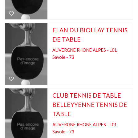
ELAN DU BIOLLAY TENNIS
DE TABLE
AUVERGNE RHONE ALPES - L01
,
Savoie - 73
CLUB TENNIS DE TABLE
BELLEYYENNE TENNIS DE
TABLE
AUVERGNE RHONE ALPES - L01
,
Savoie - 73