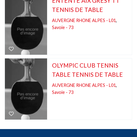
ENTENTE AIX GRESY TT
TENNIS DE TABLE
AUVERGNE RHONE ALPES - L01
,
Savoie - 73
OLYMPIC CLUB TENNIS
TABLE TENNIS DE TABLE
AUVERGNE RHONE ALPES - L01
,
Savoie - 73