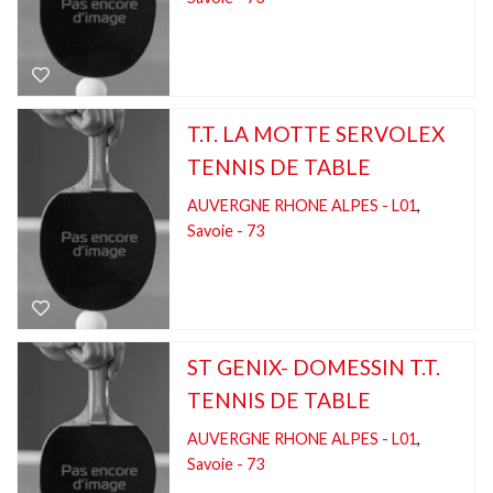
T.T. LA MOTTE SERVOLEX
TENNIS DE TABLE
AUVERGNE RHONE ALPES - L01
,
Savoie - 73
ST GENIX- DOMESSIN T.T.
TENNIS DE TABLE
AUVERGNE RHONE ALPES - L01
,
Savoie - 73