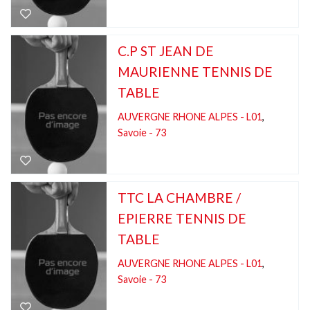
C.P ST JEAN DE
MAURIENNE TENNIS DE
TABLE
AUVERGNE RHONE ALPES - L01
,
Savoie - 73
TTC LA CHAMBRE /
EPIERRE TENNIS DE
TABLE
AUVERGNE RHONE ALPES - L01
,
Savoie - 73