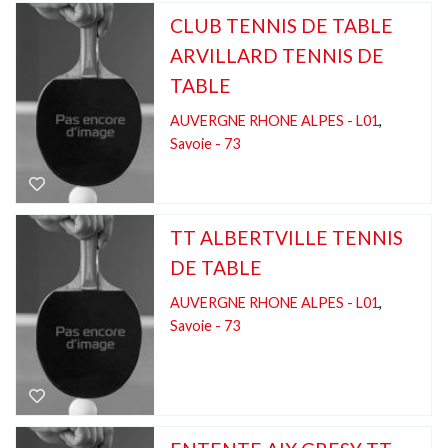
CLUB TENNIS DE TABLE
ARVILLARD TENNIS DE
TABLE
AUVERGNE RHONE ALPES - L01
,
Savoie - 73
TT ALBERTVILLE TENNIS
DE TABLE
AUVERGNE RHONE ALPES - L01
,
Savoie - 73