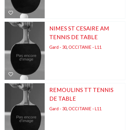
NIMES ST CESAIRE AM
TENNIS DE TABLE
Gard - 30
,
OCCITANIE - L11
REMOULINS TT TENNIS
DE TABLE
Gard - 30
,
OCCITANIE - L11