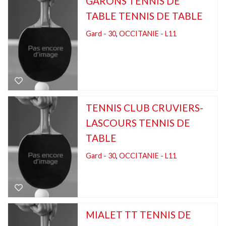
GARONS TENNIS DE
TABLE TENNIS DE TABLE
Gard - 30
,
OCCITANIE - L11
TENNIS CLUB CRUVIERS-
LASCOURS TENNIS DE
TABLE
Gard - 30
,
OCCITANIE - L11
MIALET TT TENNIS DE