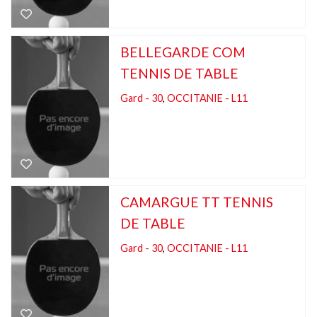
BELLEGARDE COM
TENNIS DE TABLE
Gard - 30
,
OCCITANIE - L11
CAMARGUE TT TENNIS
DE TABLE
Gard - 30
,
OCCITANIE - L11