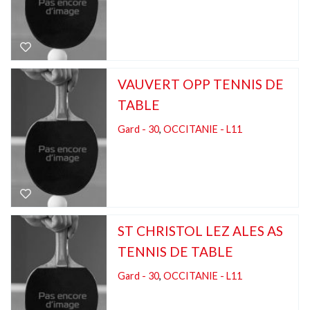
VAUVERT OPP TENNIS DE
TABLE
Gard - 30
,
OCCITANIE - L11
ST CHRISTOL LEZ ALES AS
TENNIS DE TABLE
Gard - 30
,
OCCITANIE - L11