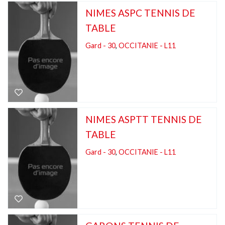
NIMES ASPC TENNIS DE
TABLE
Gard - 30
,
OCCITANIE - L11
NIMES ASPTT TENNIS DE
TABLE
Gard - 30
,
OCCITANIE - L11