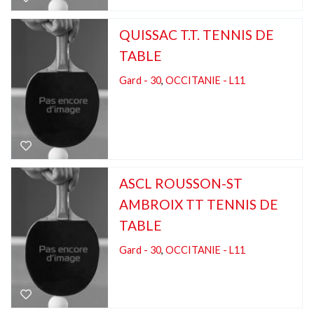
QUISSAC T.T. TENNIS DE
TABLE
Gard - 30
,
OCCITANIE - L11
ASCL ROUSSON-ST
AMBROIX TT TENNIS DE
TABLE
Gard - 30
,
OCCITANIE - L11