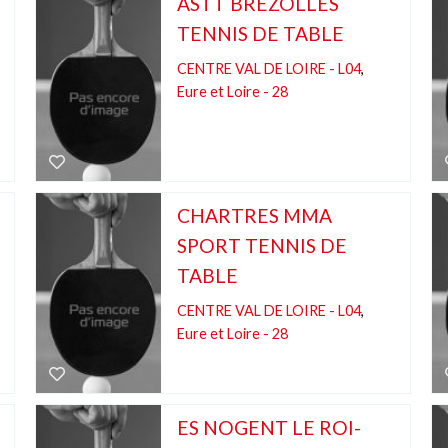
ASTT BREZOLLES
TENNIS DE TABLE
CENTRE VAL DE LOIRE - L04
,
Eure et Loire - 28
CHARTRES MMA
SPORT TENNIS DE
TABLE
CENTRE VAL DE LOIRE - L04
,
Eure et Loire - 28
ES NOGENT LE ROI-