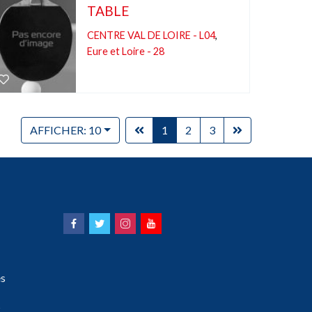
TABLE
CENTRE VAL DE LOIRE - L04
,
Eure et Loire - 28
AFFICHER: 10
1
2
3
s
s