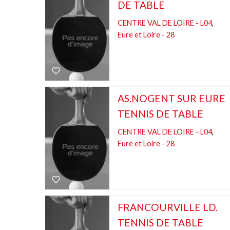
DE TABLE
CENTRE VAL DE LOIRE - L04
,
Eure et Loire - 28
AS.NOGENT SUR EURE
TENNIS DE TABLE
CENTRE VAL DE LOIRE - L04
,
Eure et Loire - 28
FRANCOURVILLE LD.
TENNIS DE TABLE