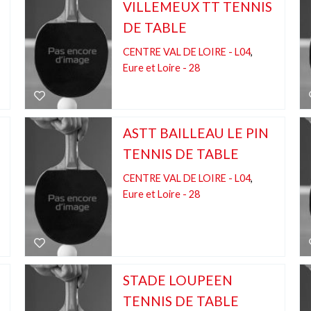
VILLEMEUX TT TENNIS
DE TABLE
CENTRE VAL DE LOIRE - L04
,
Eure et Loire - 28
ASTT BAILLEAU LE PIN
TENNIS DE TABLE
CENTRE VAL DE LOIRE - L04
,
Eure et Loire - 28
STADE LOUPEEN
TENNIS DE TABLE