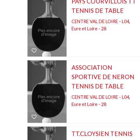
PAYS COURVILLOIS TT
TENNIS DE TABLE
CENTRE VAL DE LOIRE - L04
,
Eure et Loire - 28
ASSOCIATION
SPORTIVE DE NERON
TENNIS DE TABLE
CENTRE VAL DE LOIRE - L04
,
Eure et Loire - 28
TT.CLOYSIEN TENNIS