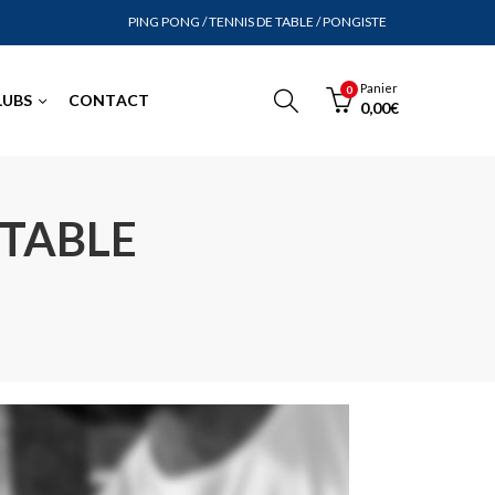
PING PONG / TENNIS DE TABLE / PONGISTE
Panier
0
LUBS
CONTACT
0,00
€
 TABLE