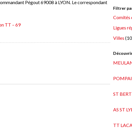
u Commandant Pégout 69008 à LYON. Le correspondant
Filtrer p
Comités 
on TT – 69
Ligues ré
Villes
(10
Découvrir
MEULAN
POMPAI
ST BERT
AS ST L
TT LACA