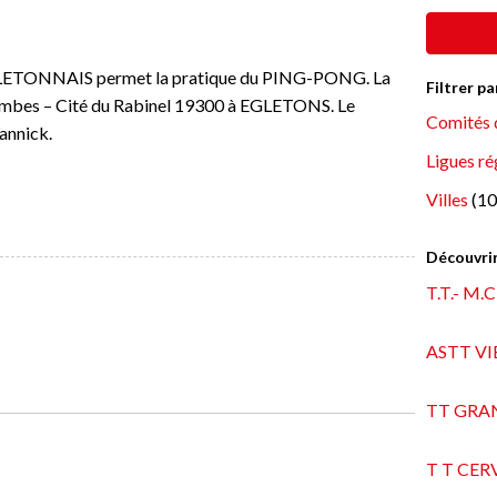
GLETONNAIS permet la pratique du PING-PONG. La
Filtrer p
Combes – Cité du Rabinel 19300 à EGLETONS. Le
Comités 
annick.
Ligues ré
Villes
(10
Découvrir
T.T.- M
ASTT VI
TT GRA
T T CER