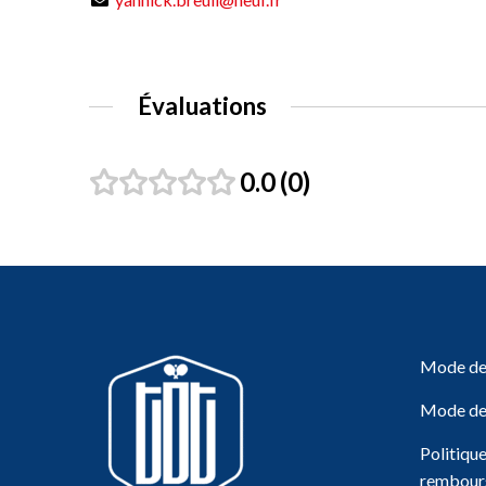
Évaluations
0.0
0
Mode de 
Mode de
Politiqu
rembour