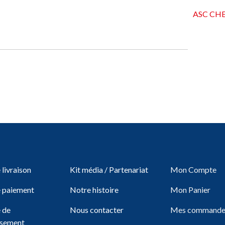
ASC CH
livraison
Kit média / Partenariat
Mon Compte
 paiement
Notre histoire
Mon Panier
e de
Nous contacter
Mes commande
sement