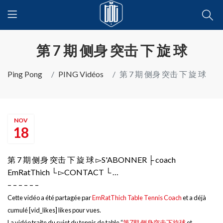
第 7 期 侧身 突击 下 旋 球
Ping Pong
PING Vidéos
第 7 期 侧身 突击 下 旋 球
NOV
18
第 7 期 侧身 突击 下 旋 球 ▻S'ABONNER ├ coach
EmRatThich └ ▻CONTACT └ …
– – – – – –
Cette vidéo a été partagée par
EmRatThich Table Tennis Coach
et a déjà
cumulé [vid_likes] likes pour vues.
La vidéo traite du sujet du tennis de table “
第7期 侧身突击下旋球
et