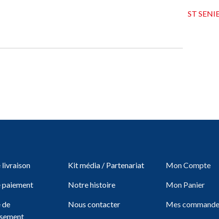
ST SENI
livraison
Kit média / Partenariat
Mon Compte
 paiement
Notre histoire
Mon Panier
e de
Nous contacter
Mes commande
sement