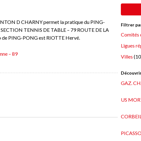
CANTON D CHARNY permet la pratique du PING-
Filtrer p
 USCC SECTION TENNIS DE TABLE – 79 ROUTE DE LA
Comités 
b de PING-PONG est RIOTTE Hervé.
Ligues ré
nne – 89
Villes
(10
Découvrir
GAZ. C
US MOR
CORBEIL
PICASSO