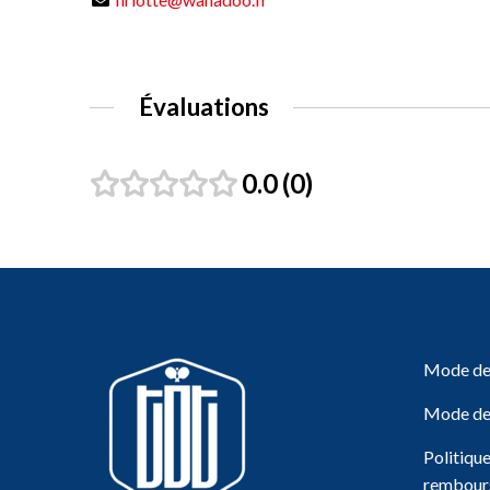
Évaluations
0.0
0
Mode de 
Mode de
Politiqu
rembour