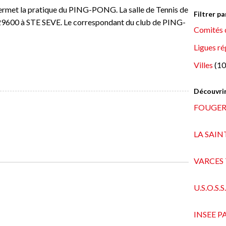
rmet la pratique du PING-PONG. La salle de Tennis de
Filtrer p
 29600 à STE SEVE. Le correspondant du club de PING-
Comités 
Ligues ré
Villes
(10
Découvrir
FOUGER
LA SAI
VARCES 
U.S.O.S.
INSEE P