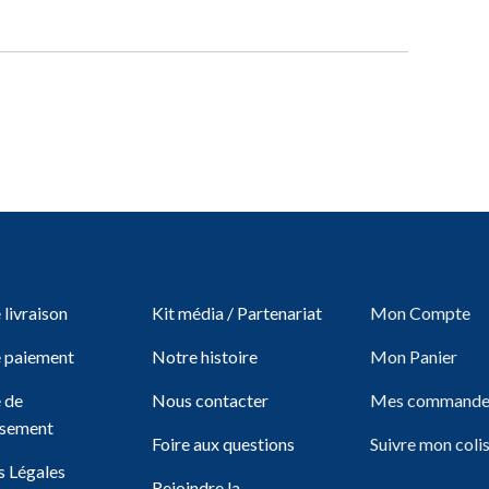
livraison
Kit média / Partenariat
Mon Compte
 paiement
Notre histoire
Mon Panier
e de
Nous contacter
Mes commande
sement
Foire aux questions
Suivre mon coli
 Légales
Rejoindre la