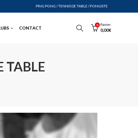
PING PONG / TENNIS DE TABLE / PONGISTE
Panier
0
LUBS
CONTACT
0,00
€
E TABLE