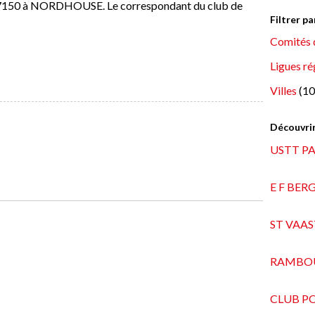
es 67150 à NORDHOUSE. Le correspondant du club de
Filtrer p
Comités 
Ligues ré
Villes
(10
Découvrir
USTT P
E F BER
ST VAAS
RAMBOU
CLUB P