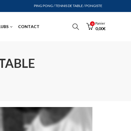
PING PONG / TENNIS DE TABLE / PONGISTE
Panier
0
LUBS
CONTACT
0,00
€
 TABLE