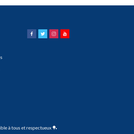
s
s
ble à tous et respectueux 🏓