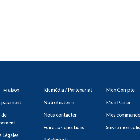
livraison
Kit média / Partenariat
Mon Compte
 paiement
Notre histoire
Mon Panier
e de
Nous contacter
Mes commande
sement
Foire aux questions
Suivre mon coli
 Légales
Rejoindre la