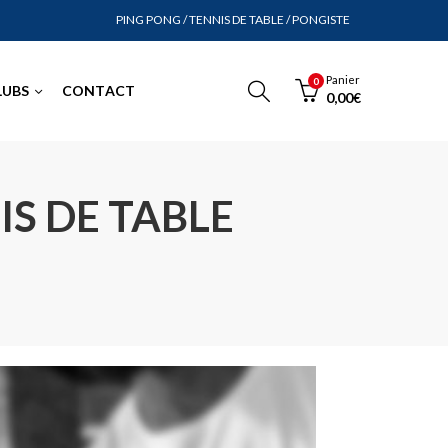
PING PONG / TENNIS DE TABLE / PONGISTE
Panier
0
LUBS
CONTACT
0,00
€
IS DE TABLE