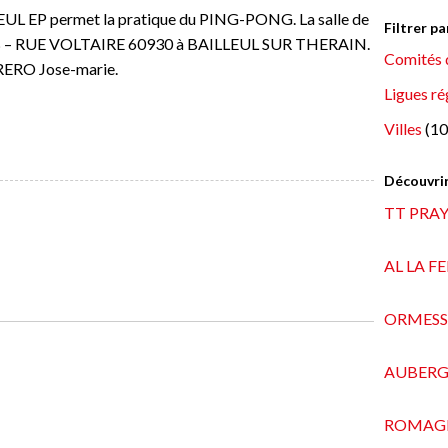
UL EP permet la pratique du PING-PONG. La salle de
Filtrer p
RB – RUE VOLTAIRE 60930 à BAILLEUL SUR THERAIN.
Comités 
RERO Jose-marie.
Ligues ré
Villes
(10
Découvrir
TT PRAY
AL LA F
ORMESS
AUBERG
ROMAGNE