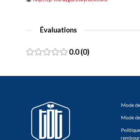
Évaluations
0.0
0
Mode de 
Mode de
Politiqu
rembour