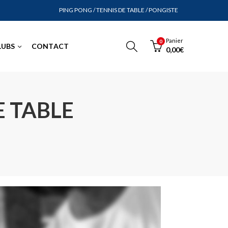
PING PONG / TENNIS DE TABLE / PONGISTE
Panier
0
LUBS
CONTACT
0,00
€
E TABLE