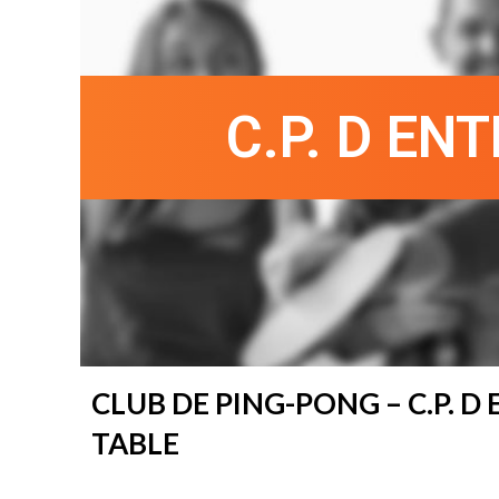
C.P. D EN
CLUB DE PING-PONG – C.P. D
TABLE