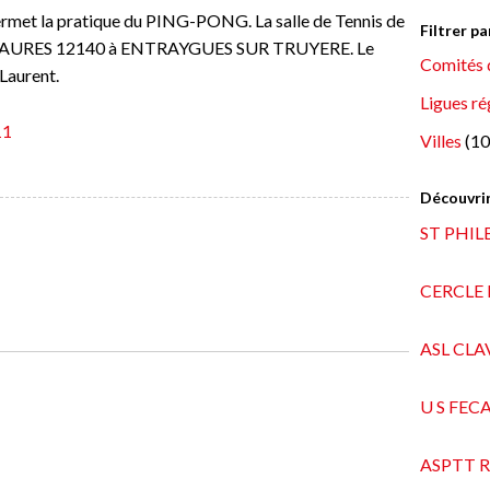
rmet la pratique du PING-PONG. La salle de Tennis de
Filtrer p
E SAURES 12140 à ENTRAYGUES SUR TRUYERE. Le
Comités 
aurent.
Ligues ré
11
Villes
(10
Découvrir
ST PHIL
CERCLE
ASL CLA
U S FEC
ASPTT 