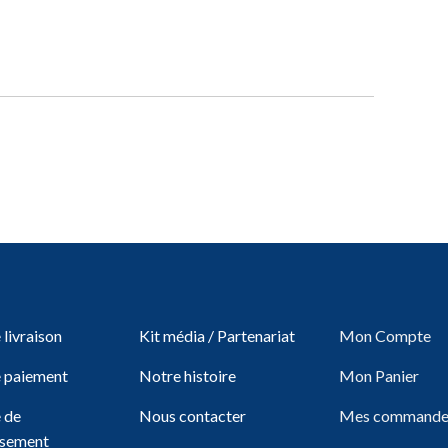
livraison
Kit média / Partenariat
Mon Compte
 paiement
Notre histoire
Mon Panier
e de
Nous contacter
Mes commande
sement