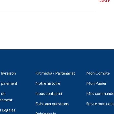
TABLE
livraison
Kit média / Partenariat
Mon Compte
 paiement
Notre histoire
Mon Panier
e de
Nous contacter
Mes commande
sement
Foire aux questions
Suivre mon coli
 Légales
Rejoindre la