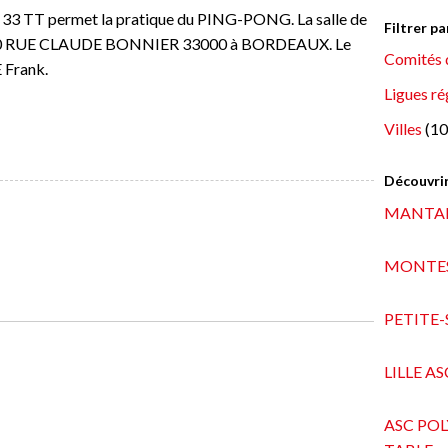
33 TT permet la pratique du PING-PONG. La salle de
Filtrer p
– 30 RUE CLAUDE BONNIER 33000 à BORDEAUX. Le
Comités 
 Frank.
Ligues ré
Villes
(10
Découvrir
MANTAIS
MONTES
PETITE-
LILLE A
ASC PO