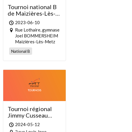
Tournoi national B
de Maizières-Lès-
Metz
2023-06-10
Rue Lothaire, gymnase
Joel BOMMERSHEIM
Maizières-Lès-Metz
National B
Tournoi régional
Jimmy Cusseau
Nantes Saint
2024-05-12
Médard de Doulon
2 rue Louis Joxe