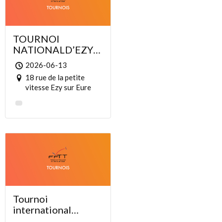
TOURNOI
NATIONALD’EZY
SUR EURE ”
2026-06-13
Challenge Domique
18 rue de la petite
Verdier “
vitesse Ezy sur Eure
Tournoi
international
ASPTT Montluçon