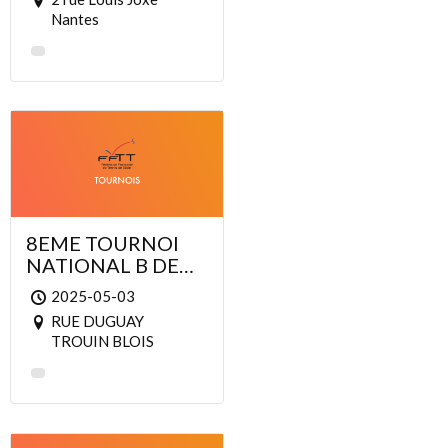
2024
Nantes
8EME TOURNOI
NATIONAL B DE
TENNIS DE TABLE
2025-05-03
DE BLOIS PING 41
RUE DUGUAY
03-04 mai 2025
TROUIN BLOIS