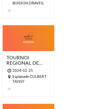
BUISSON DRAVEIL
TOURNOI
REGIONAL DE
L’ASTT TAISSY
2024-02-25
TROPHE
Esplanade COLBERT
FRANCOIS
TAISSY
GRIEDER