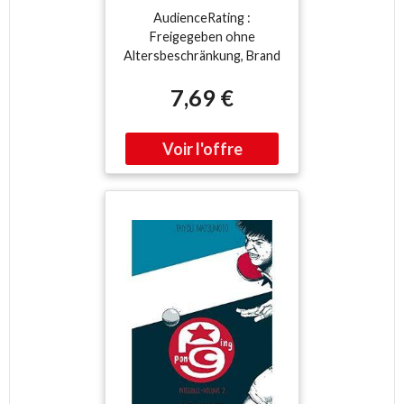
AudienceRating :
Freigegeben ohne
Altersbeschränkung, Brand
: XPLOSIV, Binding :
7,69 €
Videospiel, Label : dtp
Entertainment AG,
Publisher : dtp
Entertainment AG,
NumberOfDiscs : 1, medium
: Videospiel, 0 : Playstation
2, 0 : PlayStation 2,
releaseDate : 2005-10-25