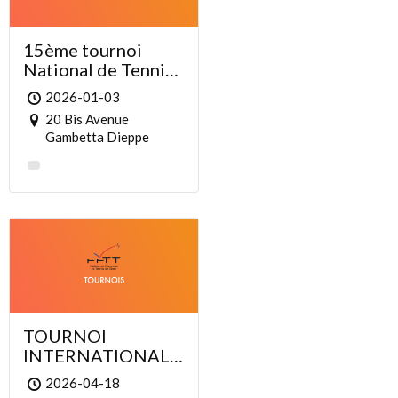
15ème tournoi
National de Tennis
de Table de Dieppe
2026-01-03
20 Bis Avenue
Gambetta Dieppe
TOURNOI
INTERNATIONAL
DE SELONCOURT
2026-04-18
EDITION 9