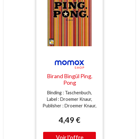
Birand Bingül Ping.
Pong
Binding : Taschenbuch,
Label : Droemer Knaur,
Publisher : Droemer Knaur,
medium : Taschenbuch,
4,49 €
publicationDate : 2002-01-
01, authors : Birand Bingül,
languages : german, ISBN :
3426615231