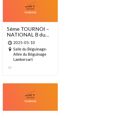
5ème TOURNOI –
NATIONAL B du
CTT LAMBERSART
2025-05-10
Salle du Béguinage-
Allée du Béguinage
Lambersart