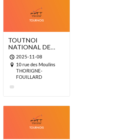
TOUTNOI
NATIONAL DE
THORIGNE-
2025-11-08
FOUILLARD
10 rue des Moulins
THORIGNE-
FOUILLARD