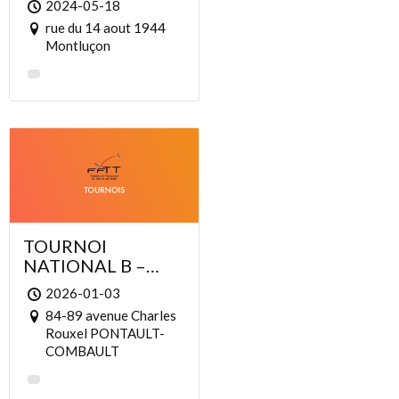
2024-05-18
rue du 14 aout 1944
Montluçon
TOURNOI
NATIONAL B –
ELISABETH NUNES
2026-01-03
HIPPEL – UMS TT
84-89 avenue Charles
PONTAULT-
Rouxel PONTAULT-
COMBAULT
COMBAULT