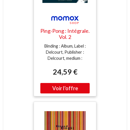
Ping-Pong : Intégrale.
Vol. 2
Binding : Album, Label :
Delcourt, Publisher :
Delcourt, medium :
Sonstige Einbände,
24,59 €
publicationDate : 2019-05-
29, translators : Julie
Naruse, Yoshiaki Naruse,
ISBN : 2413017089