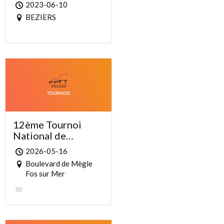
BEZIERS TENNIS
2023-06-10
DE TABLE 10 ET 11
BEZIERS
JUIN 2023
12ème Tournoi
National de
l’ASSUP Fos sur
2026-05-16
Mer
Boulevard de Mègle
Fos sur Mer