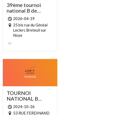
39ème tournoi
national B de
Breteuil
2026-04-19
25 bis rue du Généal
Leclerc Breteuil sur
Noye
TOURNOI
NATIONAL B
DRAVEIL TENNIS
2024-10-26
DE TABLE 2024
53 RUE FERDINAND