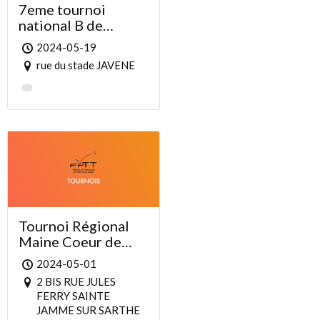
7eme tournoi
national B de
FOUGERES
2024-05-19
JAVENE LECOUSSE
rue du stade JAVENE
Tournoi Régional
Maine Coeur de
Sarthe TT
2024-05-01
2 BIS RUE JULES
FERRY SAINTE
JAMME SUR SARTHE