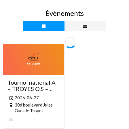
Évènements
Tournoi national A
– TROYES O.S –
NOËS – Édition
2026-06-27
2026
30d boulevard Jules
Guesde Troyes