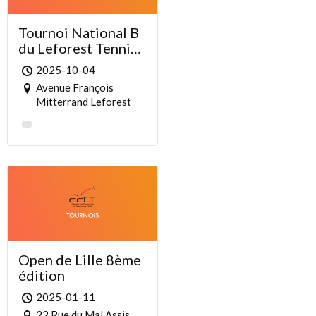
Tournoi National B
du Leforest Tennis
de Table 2025
2025-10-04
Avenue François
Mitterrand Leforest
Open de Lille 8ème
édition
2025-01-11
22 Rue du Mal Assis