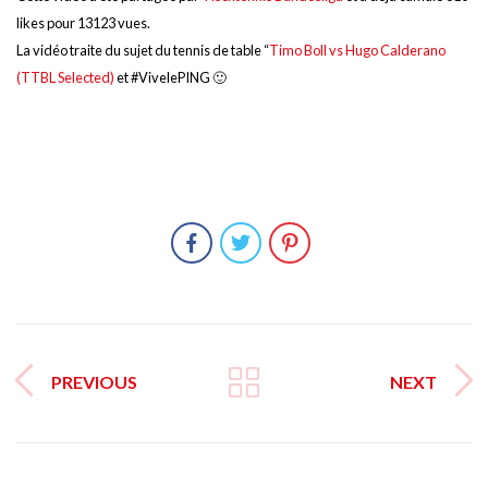
likes pour 13123 vues.
La vidéo traite du sujet du tennis de table “
Timo Boll vs Hugo Calderano
(TTBL Selected)
et #VivelePING 🙂
PREVIOUS
NEXT