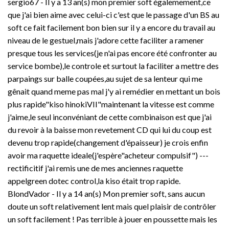
sergio67 - Il y a 13 an(s) mon premier soft égalemement,ce
°, IRC: 90, Différentes
Matière: Métal avec
que j'ai bien aime avec celui-ci c'est que le passage d'un BS au
sorties lumineuses: 1,
revêtement poudré ou
soft ce fait facilement bon bien sur il y a encore du travail au
Classe de protection: II,
vernis suivant le modèle
niveau de le gestuel,mais j'adore cette faciliter a ramener
Code IP: IP20, Montage:
choisi Couleur: Noir ou
Mobile, Hauteur: 27.7 cm,
acier vernis(voir titre du
presque tous les services(je n'ai pas encore été confronter au
Diamètre: 8 cm, Indice de
produit) Dimensions (selon
service bombe),le controle et surtout la faciliter a mettre des
résistance aux chocs: IK04,
le modèle choisi, voir titre
parpaings sur balle coupées,au sujet de sa lenteur qui me
Résistance aux chocs: 0.5
du produit): 150x78x71cm /
gênait quand meme pas mal j'y ai remédier en mettant un bois
joule, Tension nominale
120x68x71cm /
plus rapide"kiso hinokiVII"maintenant la vitesse est comme
primaire: 220-240V
85x85x71cm / 98x58x43cm
~50/60Hz, Courant /
(Lxlxh) 16 points de fixation
j'aime,le seul inconvéniant de cette combinaison est que j'ai
tension secondaire: 350mA,
Kit de montage fournis: 4
du revoir à la baisse mon revetement CD qui lui du coup est
Température ambiante: 40
pieds réglables, 4 boulons
devenu trop rapide(changement d'épaisseur) je crois enfin
°C, Classe d'efficacité
de montage, 16 vis de
avoir ma raquette ideale(j'espère"acheteur compulsif") ---
énergétique: E, Poids net:
fixation pour votre table
rectificitif j'ai remis une de mes anciennes raquette
1.06 kg, Consommation
Poids du colis (selon le
pondérée: 4.3 kWh/1.000h,
modèle choisi, voir titre du
appelgreen dotec control,la kiso était trop rapide.
Données LXXBXX: L80B50,
produit): 26kg / 19.5kg /
BlondVador - Il y a 14 an(s) Mon premier soft, sans aucun
Durée de vie: 50000 h,
19.5kg / 16.3kg Capacité
doute un soft relativement lent mais quel plaisir de contrôler
Hauteur du courant d'appel:
maximale: 200kg
un soft facilement ! Pas terrible à jouer en poussette mais les
14.9 A, Durée du courant