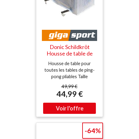
Donic Schildkröt
Housse de table de
tennis de table blanc
Housse de table pour
toutes les tables de ping-
pong pliables Taille
universelle, avec fermeture
49,99 €
éclair, film tissé robuste
44,99 €
Matériau : polyéthylène
Dimensions : 156 cm (H) x
164 cm (P) x 57-81 cm (L)
-64%