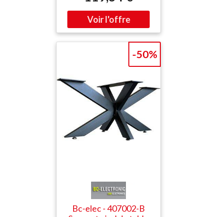
Notre nouveau set de pied
table en métal a été inspiré
par les nouvelles
tendances. Les pieds sont
solides et résistants et
vous aident à décorer votre
-50%
maison. Les 4 coins sont
munis de pieds réglables
permettant de mettre le
support de niveau. Stabilité:
Une plaque de montage
extra résistante de 5 mm et
16 trous oblongs (20 x 10
mm) permettent un
assemblage stable et
rapide, où le bois peut
travailler facilement. Pour
garantir une stabilité totale,
les planches doivent être
assemblées comme un
plateau de table avant le
Bc-elec - 407002-B
montage. Fabrication de