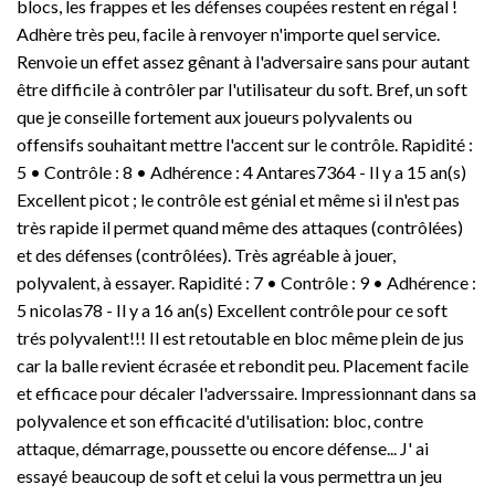
blocs, les frappes et les défenses coupées restent en régal !
d'appel: 462 µs, Longueur
du câble de raccordement:
Adhère très peu, facile à renvoyer n'importe quel service.
260 cm
Renvoie un effet assez gênant à l'adversaire sans pour autant
être difficile à contrôler par l'utilisateur du soft. Bref, un soft
que je conseille fortement aux joueurs polyvalents ou
offensifs souhaitant mettre l'accent sur le contrôle. Rapidité :
5 • Contrôle : 8 • Adhérence : 4 Antares7364 - Il y a 15 an(s)
Excellent picot ; le contrôle est génial et même si il n'est pas
très rapide il permet quand même des attaques (contrôlées)
et des défenses (contrôlées). Très agréable à jouer,
polyvalent, à essayer. Rapidité : 7 • Contrôle : 9 • Adhérence :
5 nicolas78 - Il y a 16 an(s) Excellent contrôle pour ce soft
trés polyvalent!!! Il est retoutable en bloc même plein de jus
car la balle revient écrasée et rebondit peu. Placement facile
et efficace pour décaler l'adverssaire. Impressionnant dans sa
polyvalence et son efficacité d'utilisation: bloc, contre
attaque, démarrage, poussette ou encore défense... J' ai
essayé beaucoup de soft et celui la vous permettra un jeu