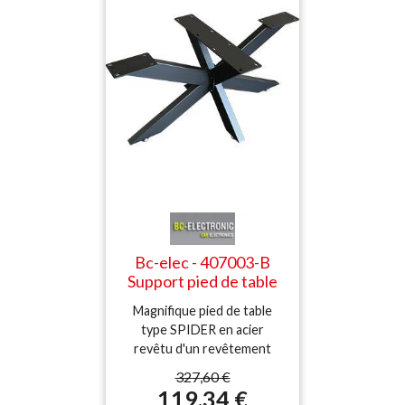
Bc-elec - 407003-B
Support pied de table
SPIDER en acier noir
Magnifique pied de table
120x68x71 Châssis de
type SPIDER en acier
table Piétement
revêtu d'un revêtement
meuble Pied en croix
poudré résistant (ou vernis
327,60 €
suivant le modèle choisi).
119,34 €