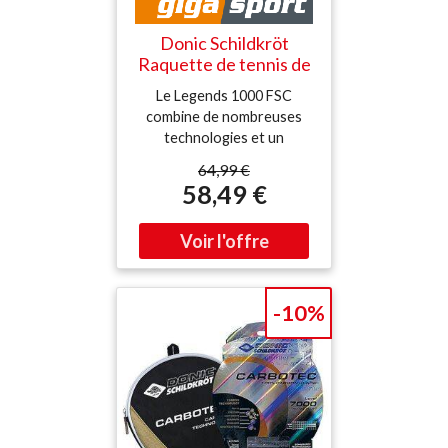
Donic Schildkröt
Raquette de tennis de
table Legends 1000
Le Legends 1000 FSC
FSC noir
combine de nombreuses
technologies et un
équipement exclusif et est
64,99 €
une raquette premium
58,49 €
absolue pour le joueur
exigeant avec une force de
jeu allant du joueur de loisir
ambitieux à la transition
vers le sport de
compétition Aucun
-10%
compromis sur la qualité du
bois et du manche, le
revêtement ENERGY de
très haute qualité de
Schildkröt offre une très
bonne adhérence pour un