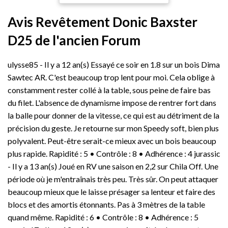
qualité aux propriétés
design intemporel. Capacité
exceptionnelles. Les trois
de charge élevée: Pour
Avis Revêtement Donic Baxster
couleurs Aged bronze,
répondre à des plateaux de
Matt nickel plated et
table lourds, nous utilisons
D25 de l'ancien Forum
Brushed brass sont ainsi
un solide profilé en caisson
parfaitement mises en
de 80-100 mm x 40-60 mm
ulysse85 - Il y a 12 an(s) Essayé ce soir en 1.8 sur un bois Dima
valeur. De plus, les
avec une épaisseur de paroi
élégantes lignes gravées
de 1,8 mm (2 mm en acier
Sawtec AR. C'est beaucoup trop lent pour moi. Cela oblige à
dans le verre diffusent la
inoxydable), qui est coupé
constamment rester collé à la table, sous peine de faire bas
lumière de manière
en onglet et soudé sur tous
du filet. L'absence de dynamisme impose de rentrer fort dans
indirecte pour une
les côtés. Attention,
la balle pour donner de la vitesse, ce qui est au détriment de la
atmosphère raffinée et
lorsque vous installerez
précision du geste. Je retourne sur mon Speedy soft, bien plus
intemporelle.Données
votre panneau, veillez à le
techniques: Nom du
mettre de niveau à l'aide
polyvalent. Peut-être serait-ce mieux avec un bois beaucoup
produit: QUIMERA,
d'un niveau à bulles et de
plus rapide. Rapidité : 5 • Contrôle : 8 • Adhérence : 4 jurassic
Couleur: laiton brossé,
cales de montages.
- Il y a 13 an(s) Joué en RV une saison en 2,2 sur Chila Off. Une
Matière: aluminium,
Caractéristiques: Pied de
période où je m'entraînais très peu. Très sûr. On peut attaquer
Puissance en watts: 4.3 W,
table sype Spider Solide et
beaucoup mieux que le laisse présager sa lenteur et faire des
Valeur nominale de
résistant, nettoyage facile
l'efficacité lumineuse: 26/28
blocs et des amortis étonnants. Pas à 3 mètres de la table
Avec accessoires de
lm/W, Flux lumineux: 110 /
montage et protecteurs de
quand même. Rapidité : 6 • Contrôle : 8 • Adhérence : 5
120 lm, Angle optique: 360
sol/ajusteurs de niveau