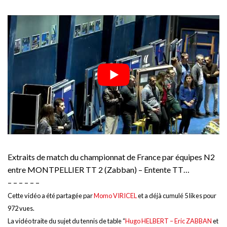
Extraits de match du championnat de France par équipes N2
entre MONTPELLIER TT 2 (Zabban) – Entente TT…
– – – – – –
Cette vidéo a été partagée par
Momo VIRICEL
et a déjà cumulé 5 likes pour
972 vues.
La vidéo traite du sujet du tennis de table “
Hugo HELBERT – Eric ZABBAN
et